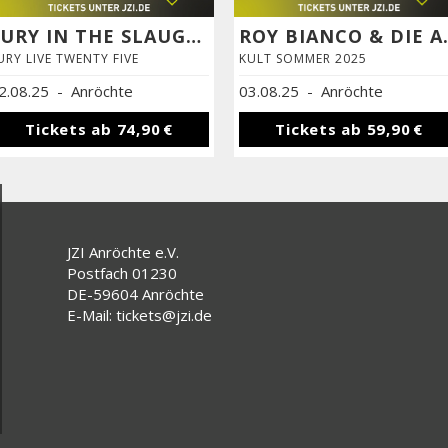
FURY IN THE SLAUGHTERHOUSE
ROY BIANCO
URY LIVE TWENTY FIVE
KULT SOMMER 2025
2.08.25
-
Anröchte
03.08.25
-
Anröchte
Tickets ab
74,90 €
Tickets ab
59,90 €
JZI Anröchte e.V.
Postfach 01230
DE-59604 Anröchte
E-Mail: tickets@jzi.de